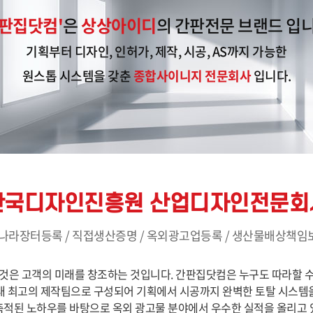
간판집닷컴'
은
상상아이디
의 간판전문 브랜드 입니
기획부터 디자인, 인허가, 제작, 시공, AS까지 가능한
원스톱 시스템을 갖춘
종합사이니지 전문회사
입니다.
한국디자인진흥원 산업디자인전문회
나라장터등록 / 직접생산증명 / 옥외광고업등록 / 생산물배상책
것은 고객의 미래를 창조하는 것입니다. 간판집닷컴은 누구도 따라할 
내 최고의 제작팀으로 구성되어 기획에서 시공까지 완벽한 토탈 시스템
축적된 노하우를 바탕으로 옥외 광고물 분야에서 우수한 실적을 올리고 