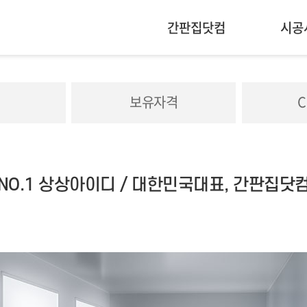
간판집닷컴
시공
점
보유자격
C
NO.1 상상아이디 / 대한민국대표, 간판집닷