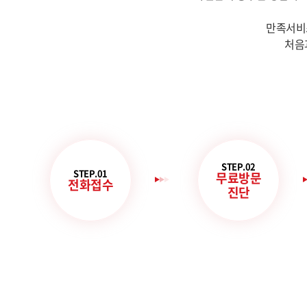
만족서비
처음
STEP.02
STEP.01
무료방문
전화접수
진단