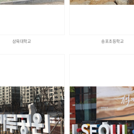
삼육대학교
송포초등학교