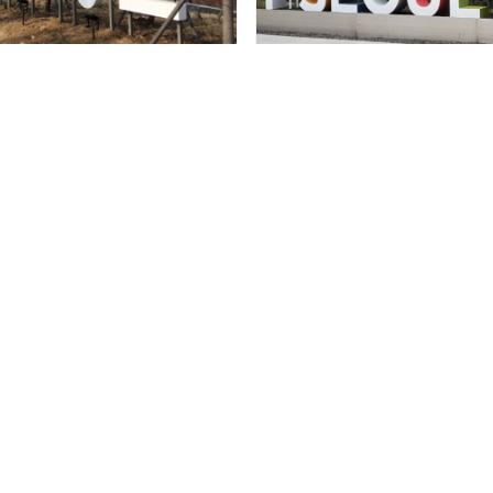
산마루공원
서울기록원
[ 1 ]
2
3
4
5
6
7
8
9
검색