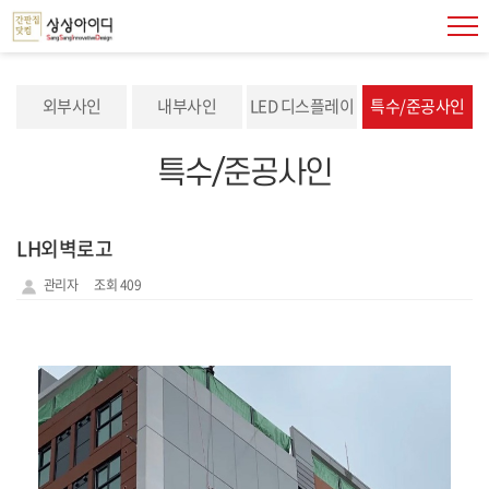
외부사인
내부사인
LED 디스플레이
특수/준공사인
특수/준공사인
LH외벽로고
관리자
조회 409