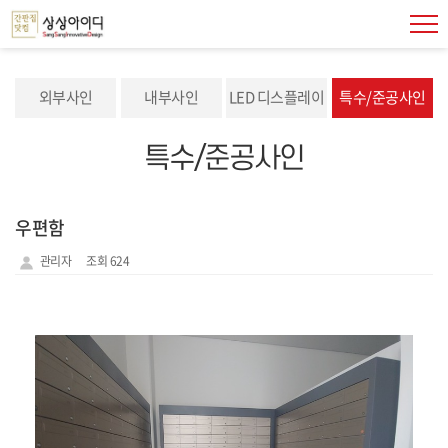
외부사인
내부사인
LED 디스플레이
특수/준공사인
특수/준공사인
우편함
관리자
조회 624