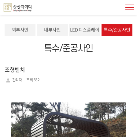
외부사인
내부사인
LED 디스플레이
특수/준공사인
특수/준공사인
조형벤치
관리자
조회 562