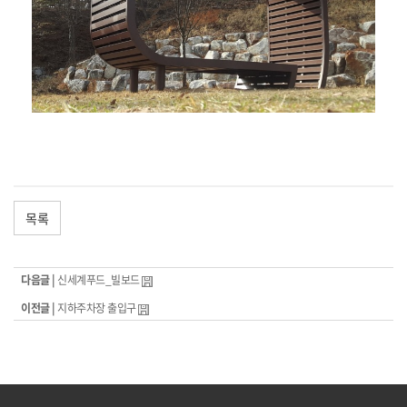
목록
다음글 |
신세계푸드_빌보드
이전글 |
지하주차장 출입구