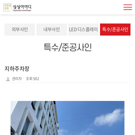
외부사인
내부사인
LED 디스플레이
특수/준공사인
특수/준공사인
지하주차장
관리자
조회 502