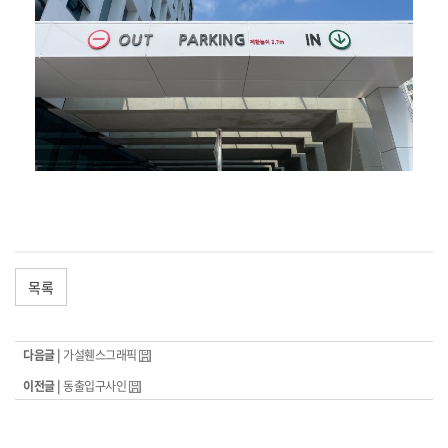
목록
다음글 |
가설휀스그래픽
이전글 |
동출입구사인