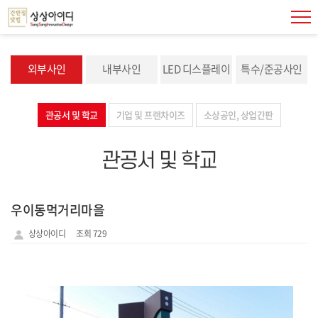
외부사인
내부사인
LED 디스플레이
특수/준공사인
관공서 및 학교
기업 및 프랜차이즈
소상공인, 상업간판
관공서 및 학교
우이동먹거리마을
상상아이디
조회 729